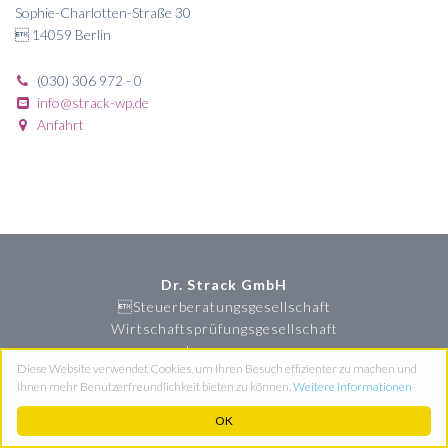
Sophie-Charlotten-Straße 30
 14059 Berlin
(030) 306 972 - 0
info@strack-wp.de
Anfahrt
Dr. Strack GmbH
Steuerberatungsgesellschaft
Wirtschaftsprüfungsgesellschaft
Impressum
Diese Website verwendet Cookies, um Ihren Besuch effizienter zu machen und
Datenschutz
Ihnen mehr Benutzerfreundlichkeit bieten zu können.
Weitere Informationen
OK