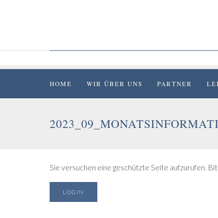
Skip
to
content
HOME
WIR ÜBER UNS
PARTNER
LE
2023_09_MONATSINFORMAT
Sie versuchen eine geschützte Seite aufzurufen. Bitt
LOGIN