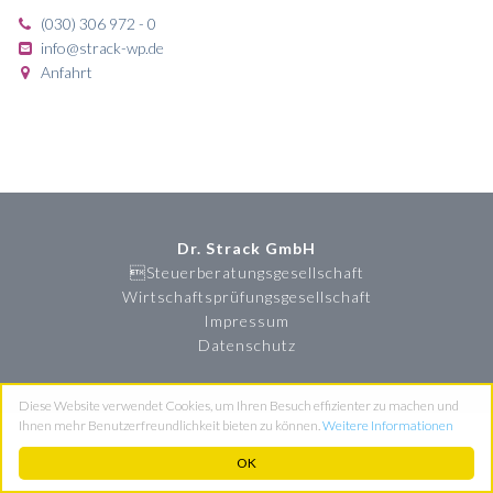
(030) 306 972 - 0
info@strack-wp.de
Anfahrt
Dr. Strack GmbH
Steuerberatungsgesellschaft
Wirtschaftsprüfungsgesellschaft
Impressum
Datenschutz
Diese Website verwendet Cookies, um Ihren Besuch effizienter zu machen und
Ihnen mehr Benutzerfreundlichkeit bieten zu können.
Weitere Informationen
OK