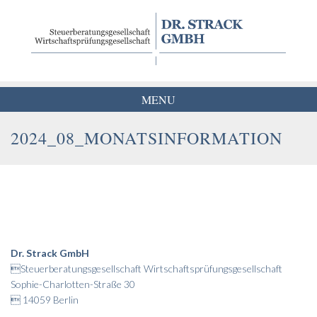
Skip
to
content
MENU
2024_08_MONATSINFORMATION
Dr. Strack GmbH
Steuerberatungsgesellschaft Wirtschaftsprüfungsgesellschaft
Sophie-Charlotten-Straße 30
 14059 Berlin